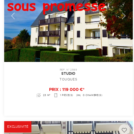
REF. N° 2569
STUDIO
TOUQUES
PRIX : 119 000 €*
23 M²
1 PIÈCE(S)
0 CHAMBRE(S)
EXCLUSIVITÉ