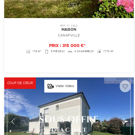
REF. N° 2642
MAISON
CANAPVILLE
PRIX : 315 000 €*
176 M²
5 PIÈCE(S)
4 CHAMBRE(S)
1773 M²
COUP DE CŒUR
Visite Video