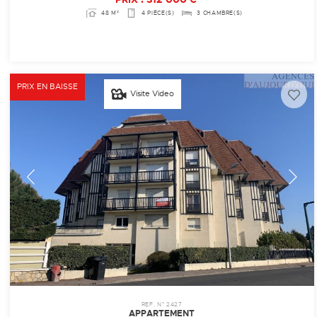
48 M²
4 PIÈCE(S)
3 CHAMBRE(S)
PRIX EN BAISSE
Visite Video
REF. N° 2427
APPARTEMENT