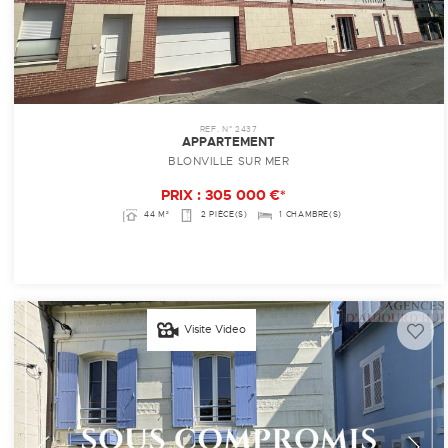
REF. N° 2437
APPARTEMENT
BLONVILLE SUR MER
PRIX : 305 000 €*
44 M²
2 PIÈCE(S)
1 CHAMBRE(S)
Visite Video