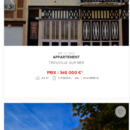
REF. N° 2628
APPARTEMENT
TROUVILLE SUR MER
PRIX : 345 000 €*
63 M²
3 PIÈCE(S)
1 CHAMBRE(S)