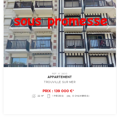
REF. N° 2630
APPARTEMENT
TROUVILLE SUR MER
PRIX : 139 000 €*
22 M²
1 PIÈCE(S)
0 CHAMBRE(S)