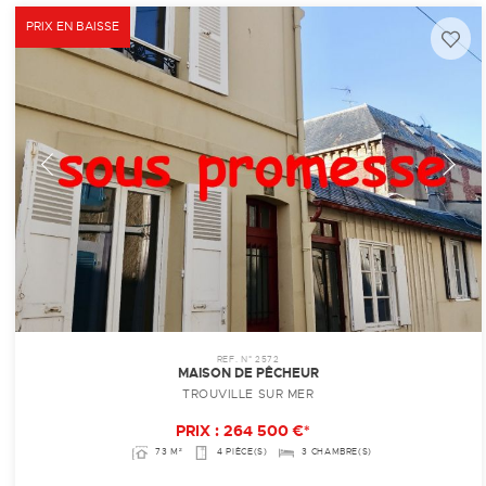
PRIX EN BAISSE
REF. N° 2572
MAISON DE PÊCHEUR
TROUVILLE SUR MER
PRIX : 264 500 €*
73 M²
4 PIÈCE(S)
3 CHAMBRE(S)