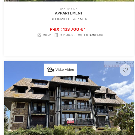
REF. N° 2443
APPARTEMENT
BLONVILLE SUR MER
PRIX : 133 700 €*
28 M²
2 PIÈCE(S)
1 CHAMBRE(S)
Visite Video