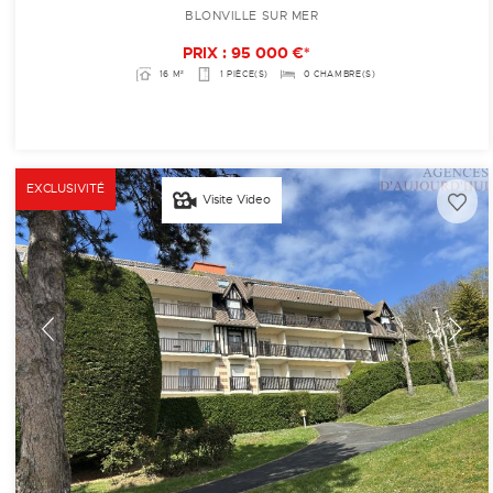
BLONVILLE SUR MER
PRIX : 95 000 €*
16 M²
1 PIÈCE(S)
0 CHAMBRE(S)
EXCLUSIVITÉ
Visite Video