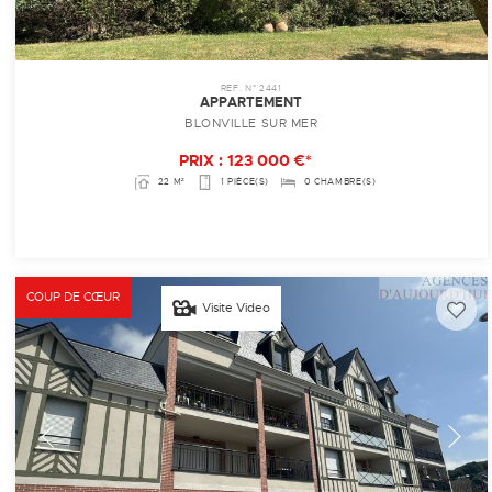
REF. N° 2441
APPARTEMENT
BLONVILLE SUR MER
PRIX : 123 000 €*
22 M²
1 PIÈCE(S)
0 CHAMBRE(S)
COUP DE CŒUR
Visite Video