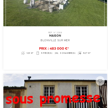
REF. N° 2389
MAISON
BLONVILLE SUR MER
PRIX : 483 000 €*
123 M²
5 PIÈCE(S)
3 CHAMBRE(S)
527 M²