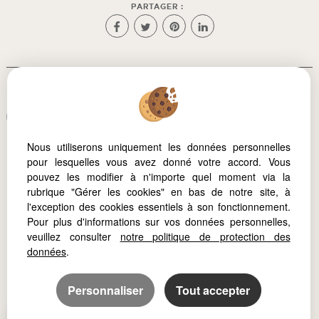
PARTAGER :
Afin de vous offrir un confort de lecture permanent, depuis
votre PC, votre tablette ou votre smartphone, notre site
s'adapte automatiquement aux différents types d'écrans
Nous utiliserons uniquement les données personnelles
pour lesquelles vous avez donné votre accord. Vous
pouvez les modifier à n'importe quel moment via la
Logiciel immobilier Adapt Immo
Création site immobilier
rubrique "Gérer les cookies" en bas de notre site, à
Référencement site immobilier
l'exception des cookies essentiels à son fonctionnement.
Pour plus d'informations sur vos données personnelles,
veuillez consulter
notre politique de protection des
données
.
Personnaliser
Tout accepter