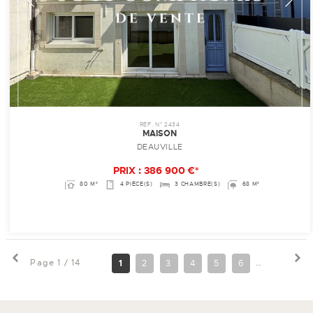
REF. N° 2434
MAISON
DEAUVILLE
PRIX : 386 900 €*
80 M²
4 PIÈCE(S)
3 CHAMBRE(S)
68 M²
Page 1 / 14
1
2
3
4
5
6
7
8