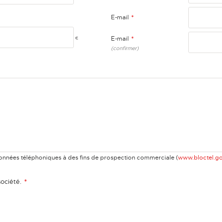
E-mail
*
€
E-mail
*
(confirmer)
rdonnées téléphoniques à des fins de prospection commerciale (
www.bloctel.go
société.
*